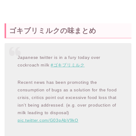
ゴキブリミルクの味まとめ
Japanese twitter is in a fury today over
cockroach milk
#ゴキブリミルク
Recent news has been promoting the
consumption of bugs as a solution for the food
crisis, critics point out excessive food loss that
isn’t being addressed. (e.g. over production of
milk leading to disposal)
pic.twitter.com/G03pAbV9kO