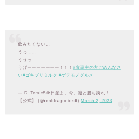
飲みたくない…
うっ……
ううっ……
うげーーーーーーー！！！
#食事中の方ごめんなさ
い
#ゴキブリミルク
#ゲテモノグルメ
— D. Tomie5＠日産よ、今、凛と勝ち誇れ！！
【公式】 (@realdragonbirdf)
March 2, 2023