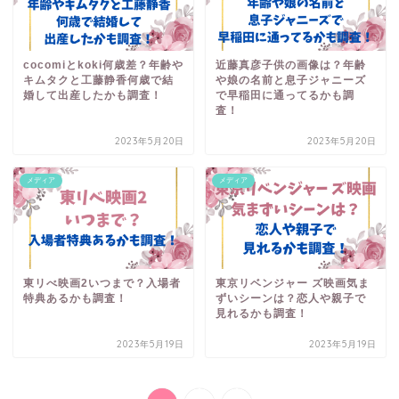
cocomiとkoki何歳差？年齢や
近藤真彦子供の画像は？年齢
キムタクと工藤静香何歳で結
や娘の名前と息子ジャニーズ
婚して出産したかも調査！
で早稲田に通ってるかも調
査！
2023年5月20日
2023年5月20日
メディア
メディア
東リべ映画2いつまで？入場者
東京リベンジャー ズ映画気ま
特典あるかも調査！
ずいシーンは？恋人や親子で
見れるかも調査！
2023年5月19日
2023年5月19日