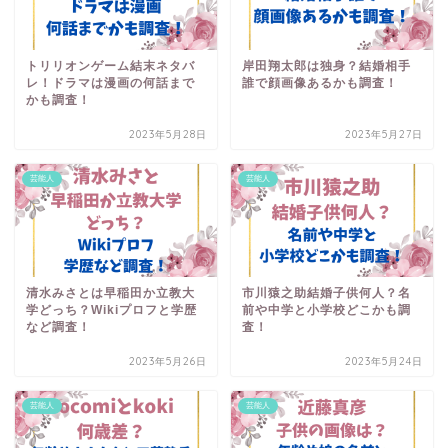
トリリオンゲーム結末ネタバ
岸田翔太郎は独身？結婚相手
レ！ドラマは漫画の何話まで
誰で顔画像あるかも調査！
かも調査！
2023年5月28日
2023年5月27日
芸能人
芸能人
清水みさとは早稲田か立教大
市川猿之助結婚子供何人？名
学どっち？Wikiプロフと学歴
前や中学と小学校どこかも調
など調査！
査！
2023年5月26日
2023年5月24日
芸能人
芸能人