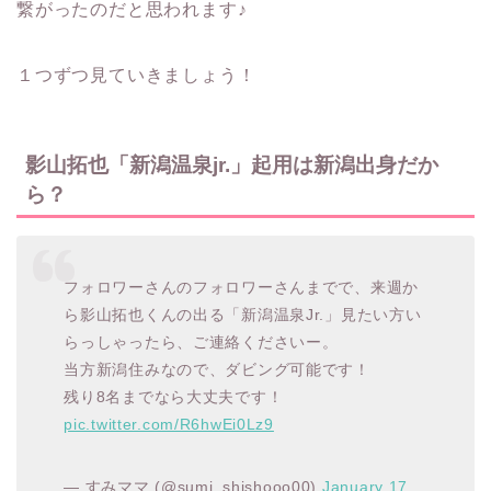
繋がったのだと思われます♪
１つずつ見ていきましょう！
影山拓也「新潟温泉jr.」起用は新潟出身だか
ら？
フォロワーさんのフォロワーさんまでで、来週か
ら影山拓也くんの出る「新潟温泉Jr.」見たい方い
らっしゃったら、ご連絡くださいー。
当方新潟住みなので、ダビング可能です！
残り8名までなら大丈夫です！
pic.twitter.com/R6hwEi0Lz9
— すみママ (@sumi_shishooo00)
January 17,