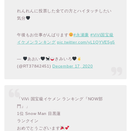
れんれんに投票した全ての方とハイタッチしたい
気分
午後もお仕事がんばります
#永瀬廉
#ViVi国宝級
イケメンランキング
pic.twitter.com/yL1QYVE5g5
—
あおい
きみいろ
(@RT37842451)
December 17, 2020
「ViVi 国宝級イケメン ランキング『NOW部
門』」
1位 Snow Man 目黒蓮
ランクイン
おめでとうございます