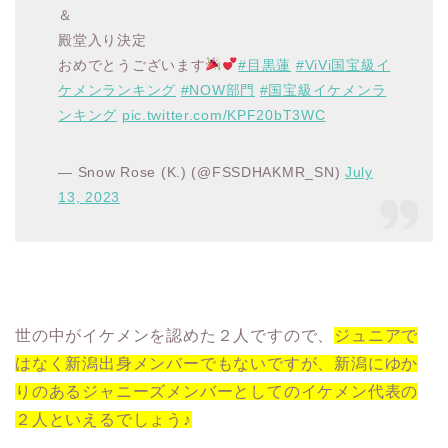
＆
殿堂入り決定
おめでとうございます
#目黒蓮
#ViVi国宝級イ
ケメンランキング
#NOW部門
#国宝級イケメンラ
ンキング
pic.twitter.com/KPF20bT3WC
— Snow Rose (K.) (@FSSDHAKMR_SN)
July
13, 2023
世の中がイケメンを認めた２人ですので、
ジュニアで
はなく新潟出身メンバーでもないですが、新潟にゆか
りのあるジャニーズメンバーとしてのイケメン代表の
２人といえるでしょう♪