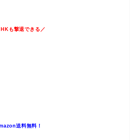
NHKも撃退できる／
mazon送料無料！