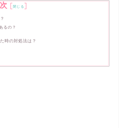
次
[
]
閉じる
る？
あるの？
った時の対処法は？