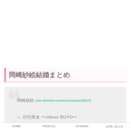
岡崎紗絵結婚まとめ
岡崎紗絵
pic.twitter.com/yssUqxD4r5
— 日刊美女 〜nikkan BIJYO〜
(@beauty_master_1)
April 2, 2023
HOME
PROFILE
SITEMAP
お問い合わせ