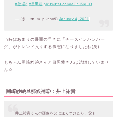
#教場2
#目黒蓮
pic.twitter.com/eGhJ5lgIu9
— (@__sn_m_pikaso9)
January 4, 2021
当時はあまりの展開の早さに「チーズインハンバー
グ」がトレンド入りする事態になりましたね(笑)
もちろん岡崎紗絵さんと目黒蓮さんは結婚していませ
ん☆
岡崎紗絵旦那候補②：井上祐貴
井上祐貴くんの画像を父に送りつけたら、父も