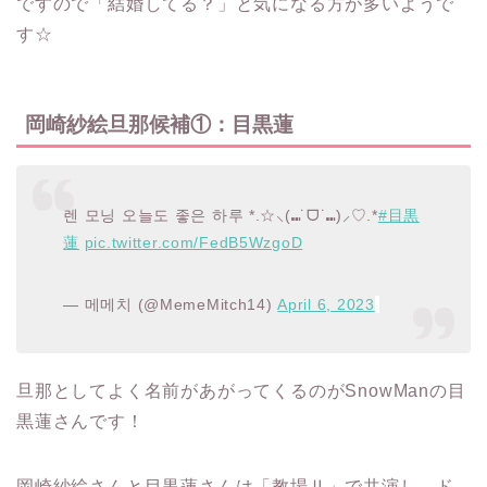
ですので「結婚してる？」と気になる方が多いようで
す☆
岡崎紗絵旦那候補①：目黒蓮
렌 모닝 오늘도 좋은 하루 *.☆⸜(⑉˙ᗜ˙⑉)⸝♡.*
#目黒
蓮
pic.twitter.com/FedB5WzgoD
— 메메치 (@MemeMitch14)
April 6, 2023
旦那としてよく名前があがってくるのがSnowManの目
黒蓮さんです！
岡崎紗絵さんと目黒蓮さんは「教場Ⅱ」で共演し、ド