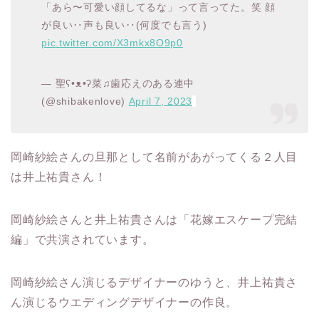
「あら〜可愛い顔してるな」って言ってた。笑 顔
が良い‥声も良い‥(何度でも言う)
pic.twitter.com/X3mkx8O9p0
— 聖ʕ•ᴥ•ʔ菜♫歯応えのある連中
(@shibakenlove)
April 7, 2023
岡崎紗絵さんの旦那として名前があがってくる２人目
は井上祐貴さん！
岡崎紗絵さんと井上祐貴さんは「花嫁エスケープ完結
編」で共演されています。
岡崎紗絵さん演じるデザイナーのゆうと、井上祐貴さ
ん演じるウエディングデザイナーの作良。