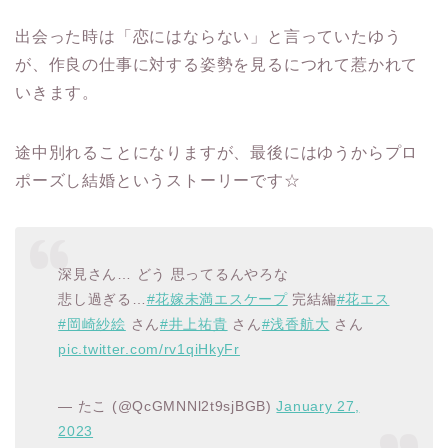
出会った時は「恋にはならない」と言っていたゆう
が、作良の仕事に対する姿勢を見るにつれて惹かれて
いきます。
途中別れることになりますが、最後にはゆうからプロ
ポーズし結婚というストーリーです☆
深見さん… どう 思ってるんやろな
悲し過ぎる…
#花嫁未満エスケープ
完結編
#花エス
#岡崎紗絵
さん
#井上祐貴
さん
#浅香航大
さん
pic.twitter.com/rv1qiHkyFr
— たこ (@QcGMNNl2t9sjBGB)
January 27,
2023