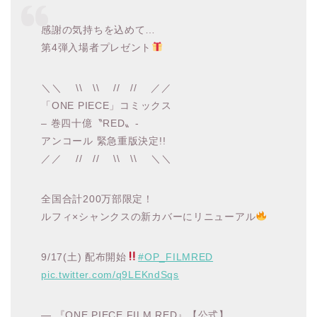
感謝の気持ちを込めて…
第4弾入場者プレゼント
＼＼ \\ \\ // // ／／
「ONE PIECE」コミックス
– 巻四十億〝RED〟-
アンコール 緊急重版決定!!
／／ // // \\ \\ ＼＼
全国合計200万部限定！
ルフィ×シャンクスの新カバーにリニューアル
9/17(土) 配布開始
#OP_FILMRED
pic.twitter.com/q9LEKndSqs
— 『ONE PIECE FILM RED』【公式】