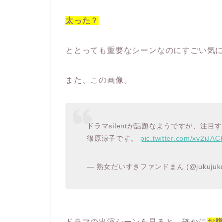
太った？
ととっても重要なシーンなのにすごい気
また、この画像。
ドラマsilentが話題なようですが、注
篠原涼子です。
pic.twitter.com/xv2iJA
— 熟女だいすきファンドまん (@jukujukuj
ドラマの出演シーンを見ると、確かに
お