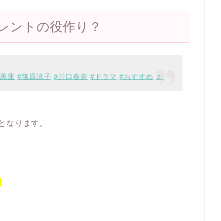
レントの役作り？
目黒蓮
#篠原涼子
#川口春奈
#ドラマ
#おすすめ
♬
となります。
？