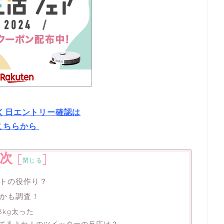
付く日エントリー確認は
こちらから
次
[
]
閉じる
トの役作り？
かも調査！
kg太った
てるよね！のツイッターの反応は？