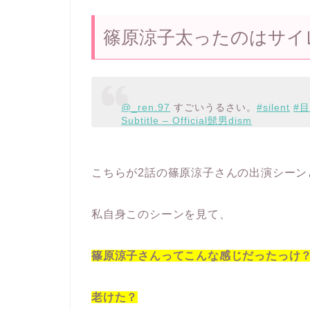
篠原涼子太ったのはサイ
@_ren.97
すごいうるさい。
#silent
#
Subtitle – Official髭男dism
こちらが2話の篠原涼子さんの出演シーン
私自身このシーンを見て、
篠原涼子さんってこんな感じだったっけ
老けた？