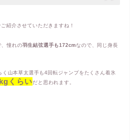
でご紹介させていただきますね！
で、憧れの
羽生結弦選手も172cm
なので、同じ身長
そらく山本草太選手も4回転ジャンプをたくさん着氷
7kgくらい
だと思われます。