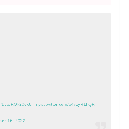
://t.co/ROk206x8Tn
pic.twitter.com/e4vzyR1hQR
er 16, 2022