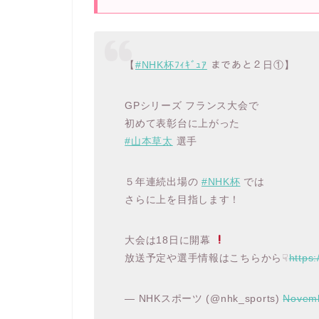
【
#NHK杯ﾌｨｷﾞｭｱ
まであと２日①】
GPシリーズ フランス大会で
初めて表彰台に上がった
#山本草太
選手
５年連続出場の
#NHK杯
では
さらに上を目指します！
大会は18日に開幕
放送予定や選手情報はこちらから☟
https
— NHKスポーツ (@nhk_sports)
Novemb