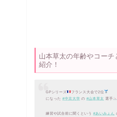
山本草太の年齢やコーチ
紹介！
GPシリーズ
フランス大会で2位
になった
#中京大学
の
#山本草太
選手
練習や試合前に聞くという
#あいみょん