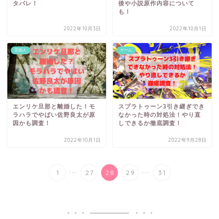
タバレ！
後や小説原作内容について
も！
2022年10月3日
2022年10月1日
芸能人
ゲーム
エンリケ旦那と離婚した！モ
スプラトゥーン3引き継ぎでき
ラハラでやばい佐野良太が原
なかった時の対処法！やり直
因かも調査！
しできるか徹底調査！
2022年10月1日
2022年9月28日
...
...
1
27
28
29
31