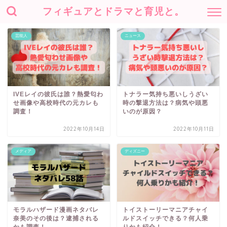
フィギュアとドラマと育児と。
芸能人
ニュース
IVEレイの彼氏は誰？熱愛匂わ
トナラー気持ち悪いしうざい
せ画像や高校時代の元カレも
時の撃退方法は？病気や頭悪
調査！
いのが原因？
2022年10月14日
2022年10月11日
メディア
ディズニー
モラルハザード漫画ネタバレ
トイストーリーマニアチャイ
奈美のその後は？逮捕される
ルドスイッチできる？何人乗
かも調査！
りかも紹介！